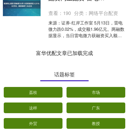
查看：
190
分类：
网络平台配资
来源：证券-红岸工作室 5月13日，雷电
微力跌0.02%，成交额1.96亿元。两融数
据显示，当日雷电微力获融资买入额
2318.82万元，融资偿还2197.93万....
富华优配文章已加载完成
话题标签
荔枝
市场
这样
广东
外贸
教授