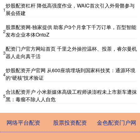
炒股配资杠杆 降低高强度作业，WAIC首次引入外骨骼参与
1
展会搭建
股票配资网-独家提供 助客户3个月拿下千万订单，百型智能
2
发布企业本体OntoZ
配资门户官方网站首页 千里之外操控温杯、投茶，睿尔曼机
3
器人走向真干活
炒股配资开户官网 从600座填埋场到国家科技奖：通源环境
4
的“硬核”技术验证
合法配资开户 小米新媒体高级工程师谈澎程未上市新车遭抹
5
黑：毒瘤不除人人自危
网络平台配资
股票投资配资
金色配资门户网